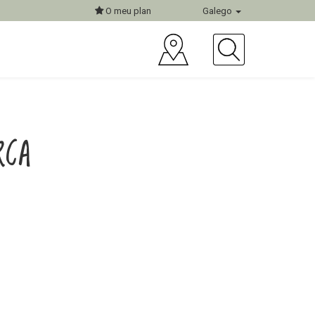
O meu plan
Galego
RCA