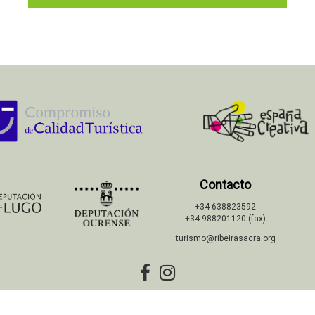
Contacto
+34 638823592
+34 988201120 (fax)
turismo@ribeirasacra.org