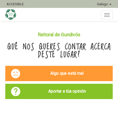
ACCESIBLE
Galego
Conmu
Reitoral de Gundivós
QUÉ NOS QUERES CONTAR ACERCA
naveg
DESTE LUGAR?
Algo que está mal
Aportar a túa opinión