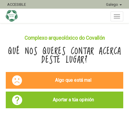
ACCESIBLE
Galego
Conmu
Complexo arqueolóxico do Covallón
QUÉ NOS QUERES CONTAR ACERCA
naveg
DESTE LUGAR?
Algo que está mal
Aportar a túa opinión