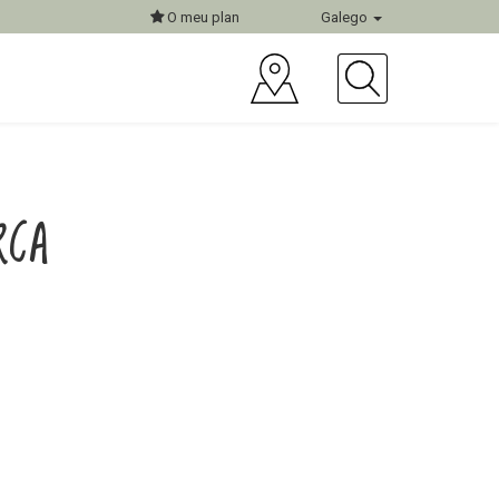
O meu plan
Galego
RCA