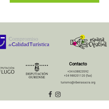
Contacto
+34 638823592
+34 988201120 (fax)
turismo@ribeirasacra.org