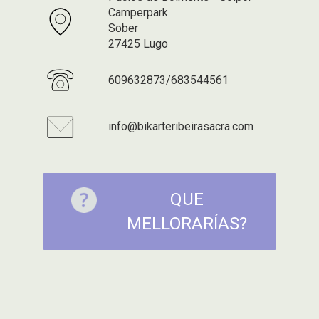
Camperpark
Sober
27425 Lugo
609632873/683544561
info@bikarteribeirasacra.com
QUE
MELLORARÍAS?