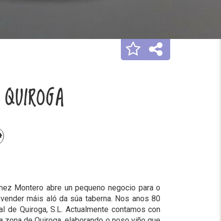
 QUIROGA
mez Montero abre un pequeno negocio para o
 vender máis aló da súa taberna. Nos anos 80
al de Quiroga, S.L. Actualmente contamos con
a zona de Quiroga, elaborando o noso viño que