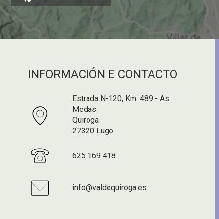
INFORMACIÓN E CONTACTO
Estrada N-120, Km. 489 - As
Medas
Quiroga
27320 Lugo
625 169 418
info@valdequiroga.es