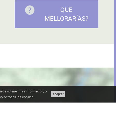
QUE
MELLORARÍAS?
Puede obtener más información, o
aceptar
uso de todas las cookies.