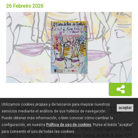
26 Febreiro 2026
Utilizamos cookies propias y de terceros para mejorar nuestros
FEIRA DO VIÑO DE CHANTADA 2026
aceptar
servicios mediante el análisis de sus hábitos de navegación.
Puede obtener más información, o bien conocer cómo cambiar la
configuración, en nuestra
Política de uso de cookies
. Pulse el botón "aceptar"
A Feira do Viño de Chantada, a máis madrugadora das
para consentir el uso de todas las cookies.
citas co mundo do viño en Ribeira Sacra, acada a súa 43ª