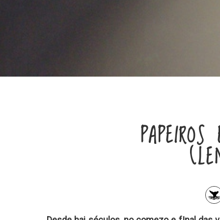
PAPEIROS 
(LE
Desde hai séculos, no comezo e fInal das 