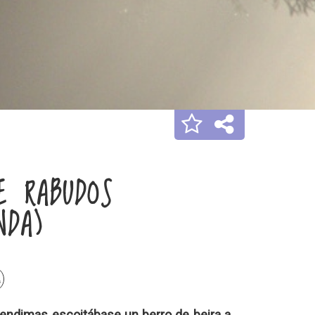
E RABUDOS
NDA)
vendimas escoitábase un berro de beira a